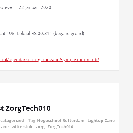
bouwe’ |
22 januari 2020
aat 198, Lokaal RS.00.311 (begane grond)
hool/agenda/kc-zorginnovatie/symposium-nlmb/
t ZorgTech010
categorized
Tag
Hogeschool Rotterdam
,
Lightup Cane
cane
,
witte stok
,
zorg
,
ZorgTech010