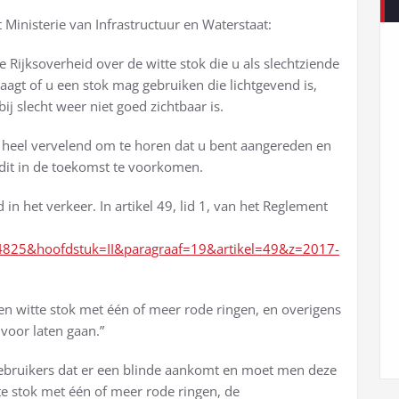
t Ministerie van Infrastructuur en Waterstaat:
 Rijksoverheid over de witte stok die u als slechtziende
aagt of u een stok mag gebruiken die lichtgevend is,
j slecht weer niet goed zichtbaar is.
s heel vervelend om te horen dat u bent aangereden en
 dit in de toekomst te voorkomen.
in het verkeer. In artikel 49, lid 1, van het Reglement
004825&hoofdstuk=II&paragraaf=19&artikel=49&z=2017-
n witte stok met één of meer rode ringen, en overigens
voor laten gaan.”
ebruikers dat er een blinde aankomt en moet men deze
te stok met één of meer rode ringen, de