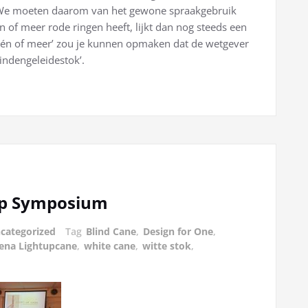
. We moeten daarom van het gewone spraakgebruik
één of meer rode ringen heeft, lijkt dan nog steeds een
 ‘één of meer’ zou je kunnen opmaken dat de wetgever
lindengeleidestok’.
op Symposium
categorized
Tag
Blind Cane
,
Design for One
,
ena Lightupcane
,
white cane
,
witte stok
,