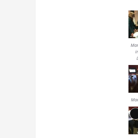
Man
i
Man
L
b