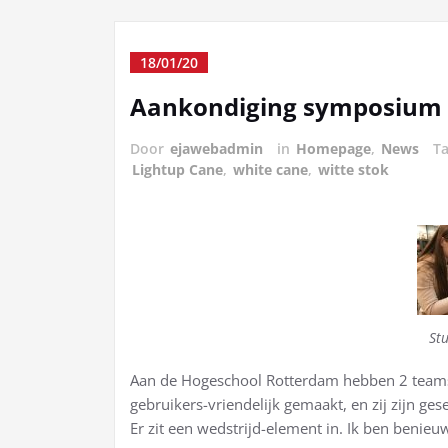
18/01/20
Aankondiging symposium
Door
ejawebadmin
in
Homepage
,
News
T
Lightup Cane
,
white cane
,
witte stok
St
Aan de Hogeschool Rotterdam hebben 2 teams
gebruikers-vriendelijk gemaakt, en zij zijn g
Er zit een wedstrijd-element in. Ik ben benie