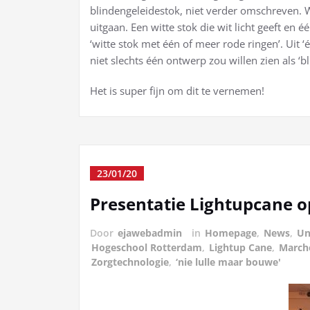
blindengeleidestok, niet verder omschreven
uitgaan. Een witte stok die wit licht geeft en 
‘witte stok met één of meer rode ringen’. Uit
niet slechts één ontwerp zou willen zien als ‘b
Het is super fijn om dit te vernemen!
23/01/20
Presentatie Lightupcane 
Door
ejawebadmin
in
Homepage
,
News
,
Un
Hogeschool Rotterdam
,
Lightup Cane
,
March
Zorgtechnologie
,
‘nie lulle maar bouwe'