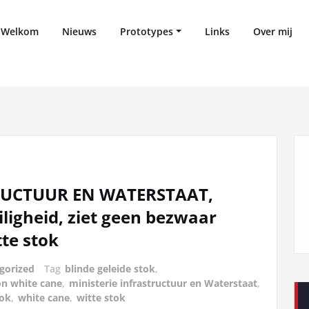
Welkom
Nieuws
Prototypes
Links
Over mij
RUCTUUR EN WATERSTAAT,
ligheid, ziet geen bezwaar
te stok
gorized
Tag
blinde geleide stok
,
ion white cane
,
ministerie infrastructuur en Waterstaat
,
tok
,
white cane
,
witte stok