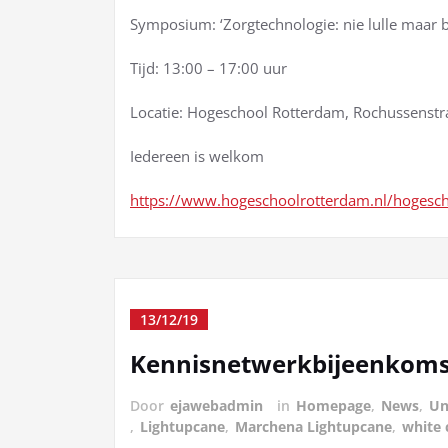
Symposium: ‘Zorgtechnologie: nie lulle maar 
Tijd: 13:00 – 17:00 uur
Locatie: Hogeschool Rotterdam, Rochussenstr
Iedereen is welkom
https://www.hogeschoolrotterdam.nl/hogesc
13/12/19
Kennisnetwerkbijeenkoms
Door
ejawebadmin
in
Homepage
,
News
,
Un
,
Lightupcane
,
Marchena Lightupcane
,
white 