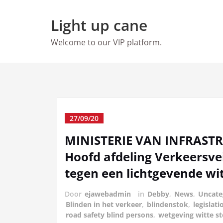
Ga
naar
Light up cane
de
inhoud
Welcome to our VIP platform.
27/09/20
MINISTERIE VAN INFRAST
Hoofd afdeling Verkeersvei
tegen een lichtgevende wit
Door
ejawebadmin
in
Debby
,
News
,
Uncate
Blinden in het verkeer
,
blindenstok
,
legislat
road safety blind persons
,
wetgeving witte s