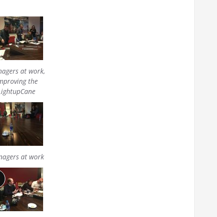
agers at work,
mproving the
LightupCane
agers at work
ange
eschrijving