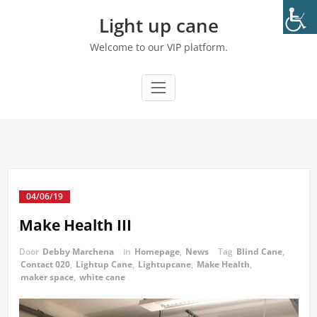
Ga
Light up cane
naar
de
Welcome to our VIP platform.
inhoud
04/06/19
Make Health III
Door
Debby Marchena
in
Homepage
,
News
Tag
Blind Cane
,
Contact 020
,
Lightup Cane
,
Lightupcane
,
Make Health
,
maker space
,
white cane