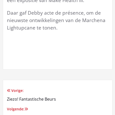
een expositie van Make Health III.
Daar gaf Debby acte de présence, om de
nieuwste ontwikkelingen van de Marchena
Lightupcane te tonen.
Vorige:
Bericht
Ziezo! Fantastische Beurs
navigatie
Volgende: