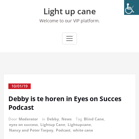
Ga
Light up cane
naar
de
Welcome to our VIP platform.
inhoud
10/01/19
Debby is te horen in Eyes on Succes
Podcast
Door
Moderator
in
Debby
,
News
Tag
Blind Cane
,
eyes on success
,
Lightup Cane
,
Lightupcane
,
Nancy and Peter Torpey
,
Podcast
,
white cane