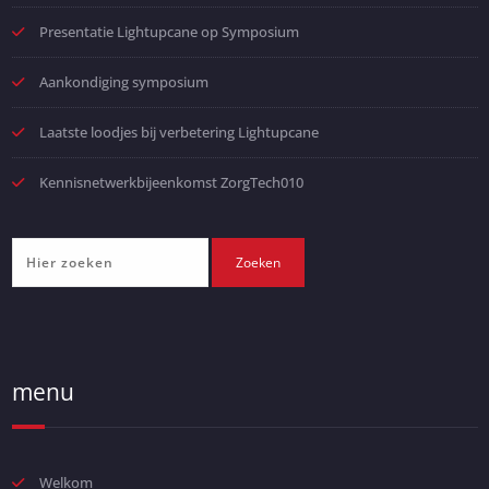
Presentatie Lightupcane op Symposium
Aankondiging symposium
Laatste loodjes bij verbetering Lightupcane
Kennisnetwerkbijeenkomst ZorgTech010
menu
Welkom