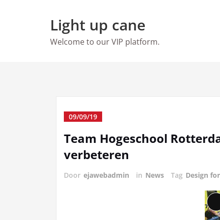
Ga
naar
Light up cane
de
inhoud
Welcome to our VIP platform.
09/09/19
Team Hogeschool Rotterd
verbeteren
Door
ejawebadmin
in
News
Tag
Design fo
L
b