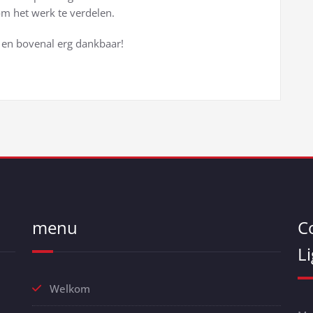
m het werk te verdelen.
t en bovenal erg dankbaar!
menu
C
L
Welkom