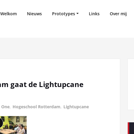
Welkom
Nieuws
Prototypes
Links
Over mij
am gaat de Lightupcane
r One
,
Hogeschool Rotterdam
,
Lightupcane
ange
eschrijving