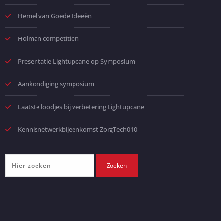
Hemel van Goede Ideeën
Holman competition
Presentatie Lightupcane op Symposium
Aankondiging symposium
Laatste loodjes bij verbetering Lightupcane
Kennisnetwerkbijeenkomst ZorgTech010