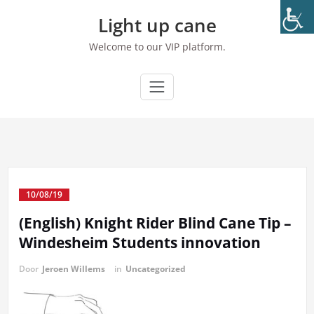
Ga
Light up cane
naar
de
Welcome to our VIP platform.
inhoud
10/08/19
(English) Knight Rider Blind Cane Tip –
Windesheim Students innovation
Door
Jeroen Willems
in
Uncategorized