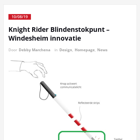
10/08/19
Knight Rider Blindenstokpunt –
Windesheim innovatie
Door
Debby Marchena
in
Design
,
Homepage
,
News