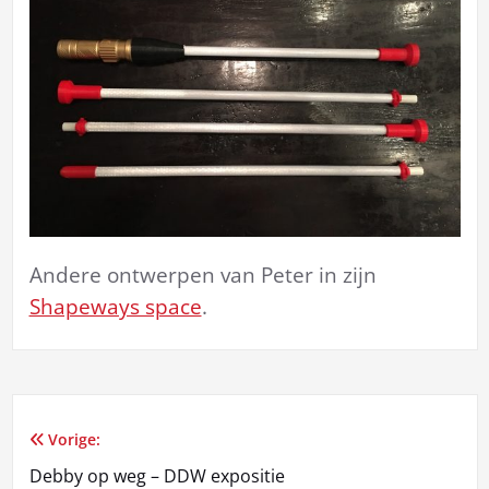
Andere ontwerpen van Peter in zijn
Shapeways space
.
Vorige:
Bericht
Debby op weg – DDW expositie