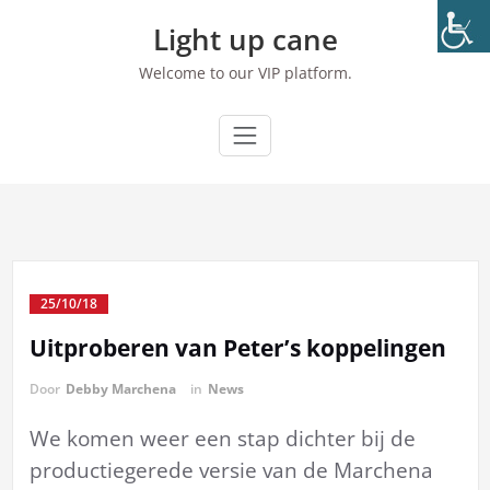
Ga
Light up cane
naar
de
Welcome to our VIP platform.
inhoud
25/10/18
Uitproberen van Peter’s koppelingen
Door
Debby Marchena
in
News
We komen weer een stap dichter bij de
productiegerede versie van de Marchena