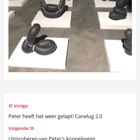
Vorige:
Bericht
Peter heeft het weer gelapt! Canelug 2.0
navigatie
Volgende:
Uitproberen van Peter’s koppelingen