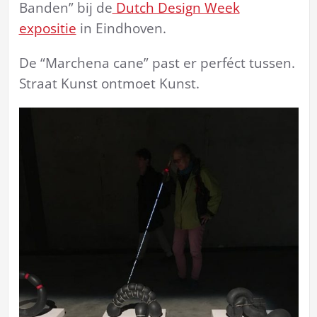
Banden” bij de
Dutch Design Week
expositie
in Eindhoven.
De “Marchena cane” past er perféct tussen.
Straat Kunst ontmoet Kunst.