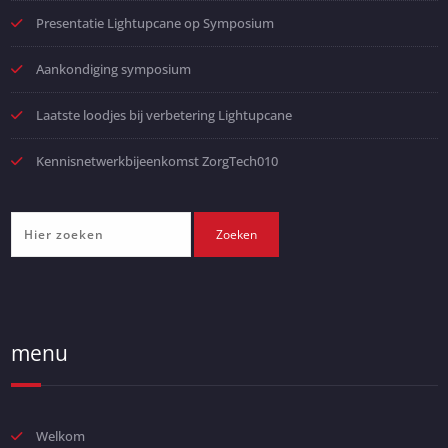
Presentatie Lightupcane op Symposium
Aankondiging symposium
Laatste loodjes bij verbetering Lightupcane
Kennisnetwerkbijeenkomst ZorgTech010
menu
Welkom