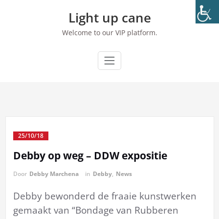
Ga
Light up cane
naar
de
Welcome to our VIP platform.
inhoud
25/10/18
Debby op weg – DDW expositie
Door
Debby Marchena
in
Debby
,
News
Debby bewonderd de fraaie kunstwerken
gemaakt van “Bondage van Rubberen