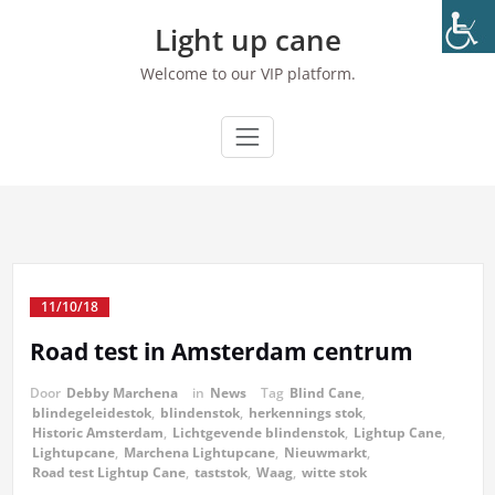
Ga
Light up cane
naar
de
Welcome to our VIP platform.
inhoud
11/10/18
Road test in Amsterdam centrum
Door
Debby Marchena
in
News
Tag
Blind Cane
,
blindegeleidestok
,
blindenstok
,
herkennings stok
,
Historic Amsterdam
,
Lichtgevende blindenstok
,
Lightup Cane
,
Lightupcane
,
Marchena Lightupcane
,
Nieuwmarkt
,
Road test Lightup Cane
,
taststok
,
Waag
,
witte stok