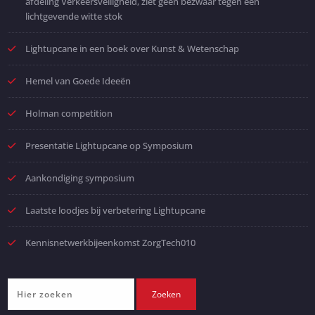
afdeling Verkeersveiligheid, ziet geen bezwaar tegen een
lichtgevende witte stok
Lightupcane in een boek over Kunst & Wetenschap
Hemel van Goede Ideeën
Holman competition
Presentatie Lightupcane op Symposium
Aankondiging symposium
Laatste loodjes bij verbetering Lightupcane
Kennisnetwerkbijeenkomst ZorgTech010