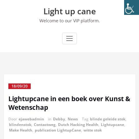
Ga
Light up cane
naar
de
Welcome to our VIP platform.
inhoud
18/09/20
Lightupcane in een boek over Kunst &
Wetenschap
Door
ejawebadmin
in
Debby
,
News
Tag
blinde geleide stok
,
blindenstok
,
Contactweg
,
Dutch Hacking Health
,
Lightupcane
,
Make Health
,
publication LightupCane
,
witte stok