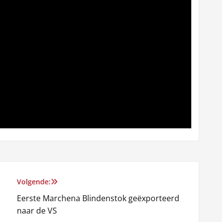
Volgende:
Eerste Marchena Blindenstok geëxporteerd
naar de VS