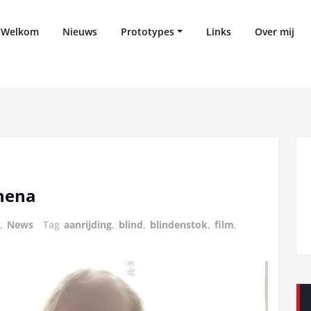
Welkom
Nieuws
Prototypes
Links
Over mij
hena
,
News
Tag
aanrijding
,
blind
,
blindenstok
,
film
,