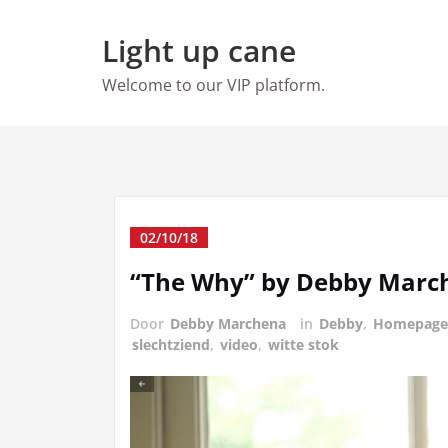
Ga
naar
Light up cane
de
inhoud
Welcome to our VIP platform.
02/10/18
“The Why” by Debby Marc
Door
Debby Marchena
in
Debby
,
Homepage
slechtziend
,
video
,
witte stok