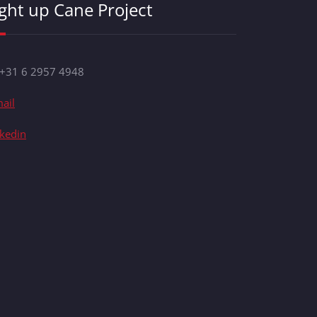
ight up Cane Project
 +31 6 2957 4948
ail
nkedin