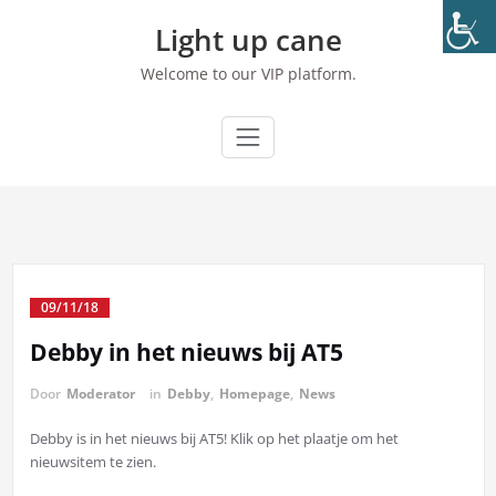
Ga
Light up cane
naar
de
Welcome to our VIP platform.
inhoud
09/11/18
Debby in het nieuws bij AT5
Door
Moderator
in
Debby
,
Homepage
,
News
Debby is in het nieuws bij AT5! Klik op het plaatje om het
nieuwsitem te zien.